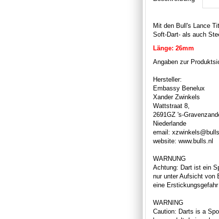
Mit den Bull's Lance T
Soft-Dart- als auch Ste
Länge: 26mm
Angaben zur Produktsic
Hersteller:
Embassy Benelux
Xander Zwinkels
Wattstraat 8,
2691GZ 's-Gravenzand
Niederlande
email: xzwinkels@bulls
website: www.bulls.nl
WARNUNG
Achtung: Dart ist ein S
nur unter Aufsicht von
eine Erstickungsgefahr 
WARNING
Caution: Darts is a Spor