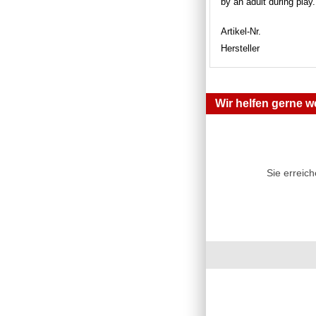
by an adult during play
Artikel-Nr.
Hersteller
Wir helfen gerne we
Sie erreic