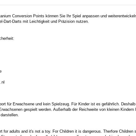
itanium Conversion Points können Sie Ihr Spiel anpassen und weiterentwickel
el-Dart-Darts mit Leichtigkeit und Präzision nutzen.
herheit:
e
.nl
port für Erwachsene und kein Spielzeug. Für Kinder ist es gefährlich. Deshalb
 Erwachsenen gespielt werden. Außerhalb der Reichweite von kleinen Kindern la
darstellen.
t for adults and it's not a toy. For Children it is dangerous. Therfore Childre