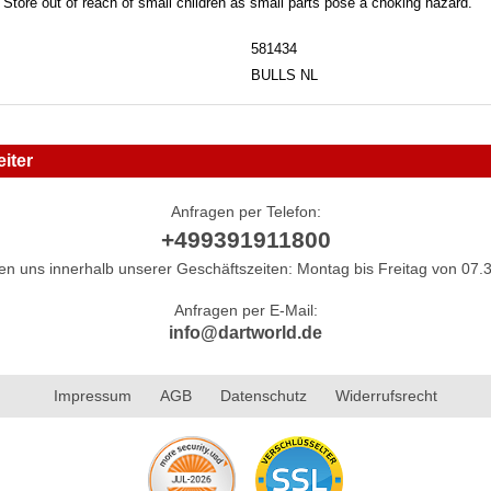
. Store out of reach of small children as small parts pose a choking hazard.
581434
BULLS NL
iter
Anfragen per Telefon:
+499391911800
hen uns innerhalb unserer Geschäftszeiten: Montag bis Freitag von 07.3
Anfragen per E-Mail:
info@dartworld.de
Impressum
AGB
Datenschutz
Widerrufsrecht