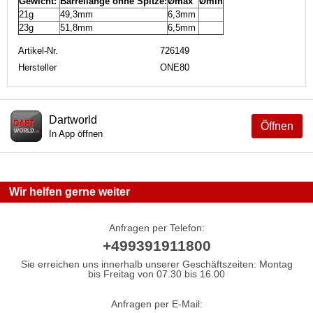
Gewicht:
Barrellänge ohne Spitze:
Ømax
Ømin
21g
49,3mm
6,3mm
23g
51,8mm
6,5mm
Artikel-Nr.
726149
Hersteller
ONE80
Dartworld
Öffnen
In App öffnen
Wir helfen gerne weiter
Anfragen per Telefon:
+499391911800
Sie erreichen uns innerhalb unserer Geschäftszeiten: Montag
bis Freitag von 07.30 bis 16.00
Anfragen per E-Mail: