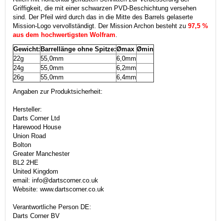
Griffigkeit, die mit einer schwarzen PVD-Beschichtung versehen
sind. Der Pfeil wird durch das in die Mitte des Barrels gelaserte
Mission-Logo vervollständigt. Der Mission Archon besteht zu
97,5 %
aus dem hochwertigsten Wolfram
.
Gewicht:
Barrellänge ohne Spitze:
Ømax
Ømin
22g
55,0mm
6,0mm
24g
55,0mm
6,2mm
26g
55,0mm
6,4mm
Angaben zur Produktsicherheit:
Hersteller:
Darts Corner Ltd
Harewood House
Union Road
Bolton
Greater Manchester
BL2 2HE
United Kingdom
email: info@dartscorner.co.uk
Website: www.dartscorner.co.uk
Verantwortliche Person DE:
Darts Corner BV