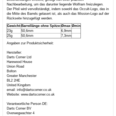
Nachbearbeitung, um das darunter liegende Wolfram freizulegen.
Der Pfeil wird vervollständigt, indem sowohl das Occult-Logo, das in
die Mitte des Barrels gelasert ist, als auch das Mission-Logo auf der
Rückseite hinzugefügt werden.
Gewicht:
Barrellänge ohne Spitze:
Ømax
Ømin
23g
50,6mm
6,9mm
25g
50,6mm
7,3mm
Angaben zur Produktsicherheit:
Hersteller:
Darts Corner Ltd
Harewood House
Union Road
Bolton
Greater Manchester
BL2 2HE
United Kingdom
email: info@dartscorner.co.uk
Website: www.dartscorner.co.uk
Verantwortliche Person DE:
Darts Corner BV
Overwegwachter 4