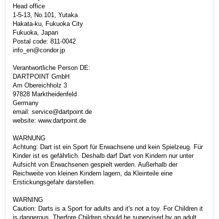
Head office
1-5-13, No.101, Yutaka
Hakata-ku, Fukuoka City
Fukuoka, Japan
Postal code: 811-0042
info_en@condor.jp
Verantwortliche Person DE:
DARTPOINT GmbH
Am Obereichholz 3
97828 Marktheidenfeld
Germany
email: service@dartpoint.de
website: www.dartpoint.de
WARNUNG
Achtung: Dart ist ein Sport für Erwachsene und kein Spielzeug. Für
Kinder ist es gefährlich. Deshalb darf Dart von Kindern nur unter
Aufsicht von Erwachsenen gespielt werden. Außerhalb der
Reichweite von kleinen Kindern lagern, da Kleinteile eine
Erstickungsgefahr darstellen.
WARNING
Caution: Darts is a Sport for adults and it's not a toy. For Children it
is dangerous. Therfore Children should be supervised by an adult