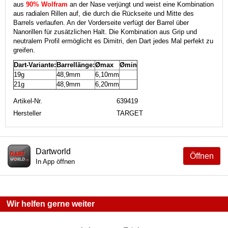
aus
90% Wolfram
an der Nase verjüngt und weist eine Kombination
aus radialen Rillen auf, die durch die Rückseite und Mitte des
Barrels verlaufen. An der Vorderseite verfügt der Barrel über
Nanorillen für zusätzlichen Halt. Die Kombination aus Grip und
neutralem Profil ermöglicht es Dimitri, den Dart jedes Mal perfekt zu
greifen.
Dart-Variante:
Barrellänge:
Ømax
Ømin
19g
48,9mm
6,10mm
21g
48,9mm
6,20mm
Artikel-Nr.
639419
Hersteller
TARGET
Dartworld
Öffnen
In App öffnen
Wir helfen gerne weiter