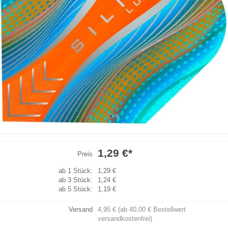
1,29 €
*
Preis
ab 1 Stück:
1,29 €
ab 3 Stück:
1,24 €
ab 5 Stück:
1,19 €
Versand
4,95 € (ab 40,00 € Bestellwert
versandkostenfrei)