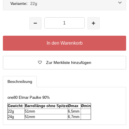
Variante:
22g
In den Warenkorb
Zur Merkliste hinzufügen
Beschreibung
one80 Elmar Paulke 90%
Gewicht:
Barrellänge ohne Spitze
Ømax
Ømin
22g
51mm
6,5mm
24g
51mm
6,7mm