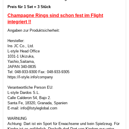
Preis für 1 Set = 3 Stück
Champagne Rings sind schon fest im Flight
integriert
!!
Angaben zur Produktsicherheit:
Hersteller:
Ins JC Co., Ltd.
L-style Head Office
1031-1 Ukizuka,
Yashio,Saitama,
JAPAN 340-0835
Tel: 048-933-9300 Fax: 048-933-9305
https://l-style.info/company
Verantwortliche Person EU:
L-style Dardos S.L.
Calle Calderon 54, Bajo 2.
Santa Fe, 18320, Granada, Spanien
E-mail: info@lstyleglobal.com
WARNUNG
Achtung: Dart ist ein Sport für Erwachsene und kein Spielzeug. Für
Kinder ist es gefährlich. Deshalb darf Dart von Kindern nur unter