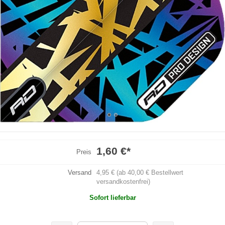
1,60 €
*
Preis
Versand
4,95 € (ab 40,00 € Bestellwert
versandkostenfrei)
Sofort lieferbar