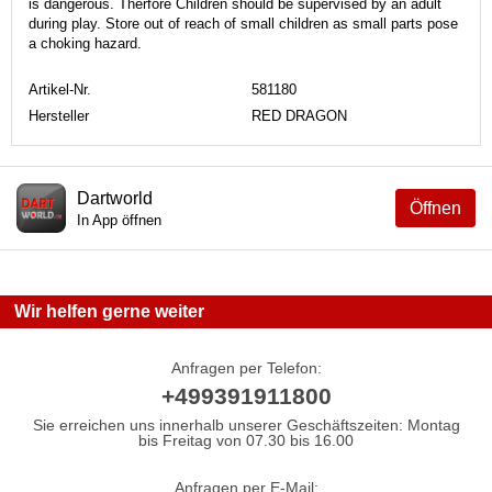
is dangerous. Therfore Children should be supervised by an adult
during play. Store out of reach of small children as small parts pose
a choking hazard.
Artikel-Nr.
581180
Hersteller
RED DRAGON
Dartworld
Öffnen
In App öffnen
Wir helfen gerne weiter
Anfragen per Telefon:
+499391911800
Sie erreichen uns innerhalb unserer Geschäftszeiten: Montag
bis Freitag von 07.30 bis 16.00
Anfragen per E-Mail: