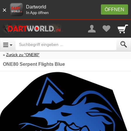
Dartworld
×
ÖFFNEN
In App öffnen
Zurück zu "ONE80"
ONE80 Serpent Flights Blue