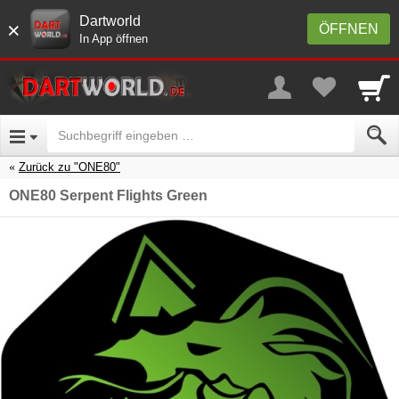
Dartworld
×
ÖFFNEN
In App öffnen
Zurück zu "ONE80"
ONE80 Serpent Flights Green