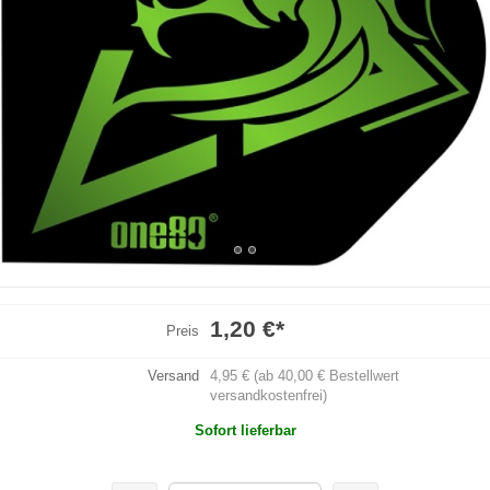
1,20 €
*
Preis
Versand
4,95 € (ab 40,00 € Bestellwert
versandkostenfrei)
Sofort lieferbar