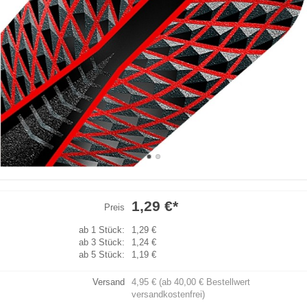
1,29 €
*
Preis
ab 1 Stück:
1,29 €
ab 3 Stück:
1,24 €
ab 5 Stück:
1,19 €
Versand
4,95 € (ab 40,00 € Bestellwert
versandkostenfrei)