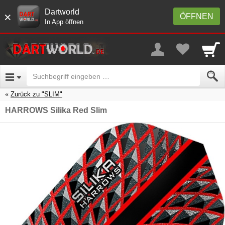
Dartworld
×
ÖFFNEN
In App öffnen
Zurück zu "SLIM"
HARROWS Silika Red Slim