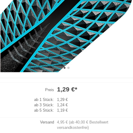
1,29 €
*
Preis
ab 1 Stück:
1,29 €
ab 3 Stück:
1,24 €
ab 5 Stück:
1,19 €
Versand
4,95 € (ab 40,00 € Bestellwert
versandkostenfrei)