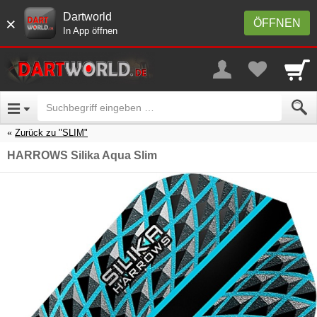
Dartworld
×
ÖFFNEN
In App öffnen
Zurück zu "SLIM"
HARROWS Silika Aqua Slim