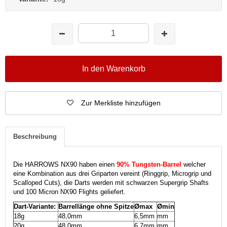
In den Warenkorb
Zur Merkliste hinzufügen
Beschreibung
Die HARROWS NX90 haben einen
90% Tungsten-Barrel
welcher
eine Kombination aus drei Griparten vereint (Ringgrip, Microgrip und
Scalloped Cuts), die Darts werden mit schwarzen Supergrip Shafts
und 100 Micron NX90 Flights geliefert.
Dart-Variante:
Barrellänge ohne Spitze
Ømax
Ømin
18g
48,0mm
6,5mm
mm
20g
48,0mm
6,7mm
mm