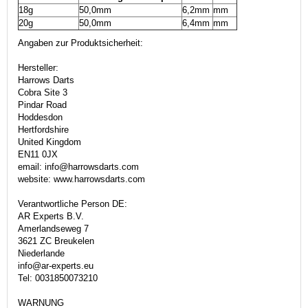
18g
50,0mm
6,2mm
mm
20g
50,0mm
6,4mm
mm
Angaben zur Produktsicherheit:
Hersteller:
Harrows Darts
Cobra Site 3
Pindar Road
Hoddesdon
Hertfordshire
United Kingdom
EN11 0JX
email: info@harrowsdarts.com
website: www.harrowsdarts.com
Verantwortliche Person DE:
AR Experts B.V.
Amerlandseweg 7
3621 ZC Breukelen
Niederlande
info@ar-experts.eu
Tel: 0031850073210
WARNUNG