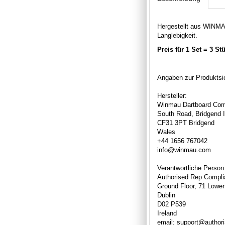
Hergestellt aus WINMA
Langlebigkeit.
Preis für 1 Set = 3 St
Angaben zur Produktsic
Hersteller:
Winmau Dartboard Com
South Road, Bridgend I
CF31 3PT Bridgend
Wales
+44 1656 767042
info@winmau.com
Verantwortliche Person
Authorised Rep Compli
Ground Floor, 71 Lower
Dublin
D02 P539
Ireland
email: support@author