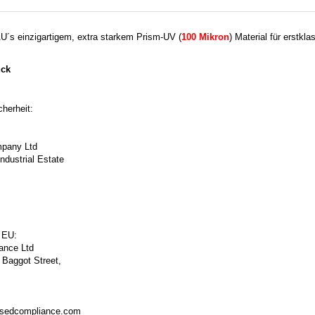
U´s einzigartigem, extra starkem Prism-UV (
100 Mikron
)
Material für erstkla
ück
herheit:
pany Ltd
ndustrial Estate
 EU:
ance Ltd
 Baggot Street,
isedcompliance.com