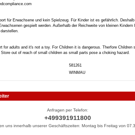
sedcompliance.com
port für Erwachsene und kein Spielzeug. Für Kinder ist es gefährlich. Deshalb
 Erwachsenen gespielt werden. Außerhalb der Reichweite von kleinen Kindern la
darstellen.
t for adults and it's not a toy. For Children it is dangerous. Therfore Childre
. Store out of reach of small children as small parts pose a choking hazard.
581261
WINMAU
iter
Anfragen per Telefon:
+499391911800
hen uns innerhalb unserer Geschäftszeiten: Montag bis Freitag von 07.3