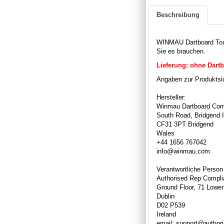
Beschreibung
WINMAU Dartboard Tour
Sie es brauchen.
Lieferung: ohne Dartb
Angaben zur Produktsic
Hersteller:
Winmau Dartboard Com
South Road, Bridgend I
CF31 3PT Bridgend
Wales
+44 1656 767042
info@winmau.com
Verantwortliche Person
Authorised Rep Compli
Ground Floor, 71 Lower
Dublin
D02 P539
Ireland
email: support@author