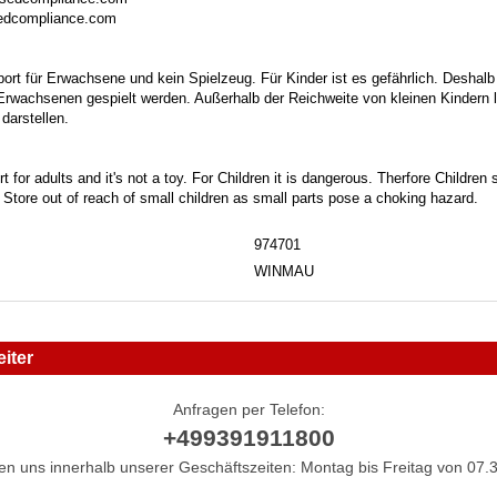
sedcompliance.com
port für Erwachsene und kein Spielzeug. Für Kinder ist es gefährlich. Deshalb
 Erwachsenen gespielt werden. Außerhalb der Reichweite von kleinen Kindern la
darstellen.
t for adults and it's not a toy. For Children it is dangerous. Therfore Childre
. Store out of reach of small children as small parts pose a choking hazard.
974701
WINMAU
iter
Anfragen per Telefon:
+499391911800
hen uns innerhalb unserer Geschäftszeiten: Montag bis Freitag von 07.3