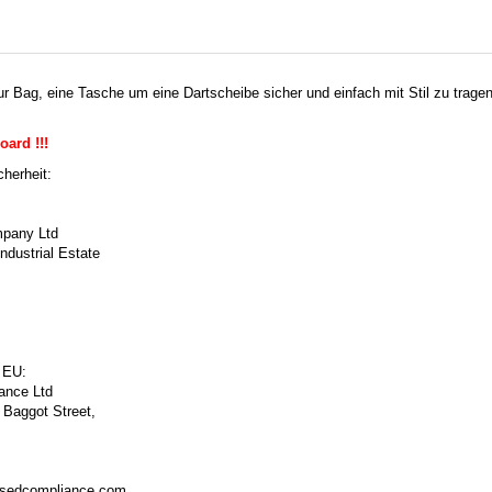
 Bag, eine Tasche um eine Dartscheibe sicher und einfach mit Stil zu trag
oard !!!
herheit:
pany Ltd
ndustrial Estate
 EU:
ance Ltd
 Baggot Street,
isedcompliance.com