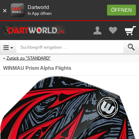
Dartworld
×
ÖFFNEN
In App öffnen
Zurück zu "STANDARD"
WINMAU Prism Alpha Flights