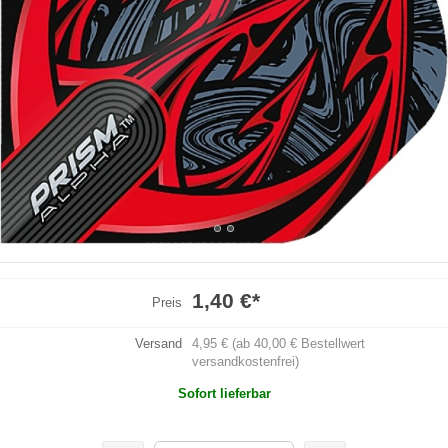
1,40 €
*
Preis
Versand
4,95 € (ab 40,00 € Bestellwert
versandkostenfrei)
Sofort lieferbar