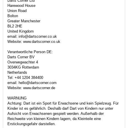
Darts Corner Ltd
Harewood House
Union Road
Bolton
Greater Manchester
BL2 2HE
United Kingdom
email: info@dartscorner.co.uk
Website: www.dartscorner.co.uk
Verantwortliche Person DE:
Darts Corner BV
Overwegwachter 4
3034KG Rotterdam
Netherlands
Tel: +44 1204 384400
email: hello@dartscorner.com
Website: www.dartscorner.de
WARNUNG
Achtung: Dart ist ein Sport für Erwachsene und kein Spielzeug. Für
Kinder ist es gefährlich. Deshalb darf Dart von Kindern nur unter
Aufsicht von Erwachsenen gespielt werden. Außerhalb der
Reichweite von kleinen Kindern lagern, da Kleinteile eine
Erstickungsgefahr darstellen.