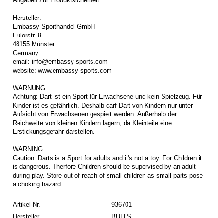
Angaben zur Produktsicherheit:
Hersteller:
Embassy Sporthandel GmbH
Eulerstr. 9
48155 Münster
Germany
email: info@embassy-sports.com
website: www.embassy-sports.com
WARNUNG
Achtung: Dart ist ein Sport für Erwachsene und kein Spielzeug. Für
Kinder ist es gefährlich. Deshalb darf Dart von Kindern nur unter
Aufsicht von Erwachsenen gespielt werden. Außerhalb der
Reichweite von kleinen Kindern lagern, da Kleinteile eine
Erstickungsgefahr darstellen.
WARNING
Caution: Darts is a Sport for adults and it's not a toy. For Children it
is dangerous. Therfore Children should be supervised by an adult
during play. Store out of reach of small children as small parts pose
a choking hazard.
Artikel-Nr.
936701
Hersteller
BULLS