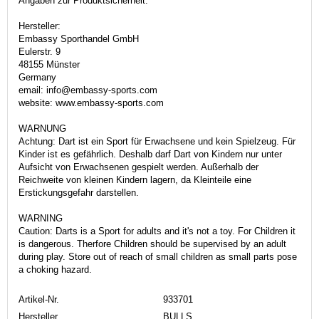
Angaben zur Produktsicherheit:
Hersteller:
Embassy Sporthandel GmbH
Eulerstr. 9
48155 Münster
Germany
email: info@embassy-sports.com
website: www.embassy-sports.com
WARNUNG
Achtung: Dart ist ein Sport für Erwachsene und kein Spielzeug. Für
Kinder ist es gefährlich. Deshalb darf Dart von Kindern nur unter
Aufsicht von Erwachsenen gespielt werden. Außerhalb der
Reichweite von kleinen Kindern lagern, da Kleinteile eine
Erstickungsgefahr darstellen.
WARNING
Caution: Darts is a Sport for adults and it's not a toy. For Children it
is dangerous. Therfore Children should be supervised by an adult
during play. Store out of reach of small children as small parts pose
a choking hazard.
Artikel-Nr.
933701
Hersteller
BULLS