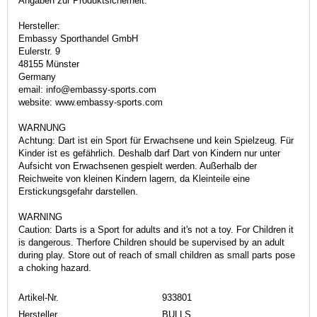
Angaben zur Produktsicherheit:
Hersteller:
Embassy Sporthandel GmbH
Eulerstr. 9
48155 Münster
Germany
email: info@embassy-sports.com
website: www.embassy-sports.com
WARNUNG
Achtung: Dart ist ein Sport für Erwachsene und kein Spielzeug. Für
Kinder ist es gefährlich. Deshalb darf Dart von Kindern nur unter
Aufsicht von Erwachsenen gespielt werden. Außerhalb der
Reichweite von kleinen Kindern lagern, da Kleinteile eine
Erstickungsgefahr darstellen.
WARNING
Caution: Darts is a Sport for adults and it's not a toy. For Children it
is dangerous. Therfore Children should be supervised by an adult
during play. Store out of reach of small children as small parts pose
a choking hazard.
Artikel-Nr.
933801
Hersteller
BULLS