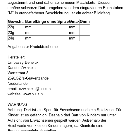
abgestimmt und sind daher seine neuen Matchdarts. Diesser
schöne schwarze Dart, umgeben von dem eingravierten Buchstaben
"M" in orangefarbener Beschichtung, ist ein echter Blickfang.
Gewicht:
Barrellänge ohne Spitze
Ømax
Ømin
22g
mm
mm
23g
mm
mm
24g
mm
mm
Angaben zur Produktsicherheit:
Hersteller:
Embassy Benelux
Xander Zwinkels
Wattstraat 8,
2691GZ 's-Gravenzande
Niederlande
email: xzwinkels@bulls.nl
website: www.bulls.nl
WARNUNG
Achtung: Dart ist ein Sport für Erwachsene und kein Spielzeug. Für
Kinder ist es gefährlich. Deshalb darf Dart von Kindern nur unter
Aufsicht von Erwachsenen gespielt werden. Außerhalb der
Reichweite von kleinen Kindern lagern, da Kleinteile eine
Erstickungsgefahr darstellen.