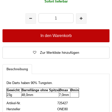
Sofort lieferbar
In den Warenkorb
Zur Merkliste hinzufügen
Beschreibung
Die Darts haben 90% Tungsten.
Gewicht:
Barrellänge ohne Spitze
Ømax
Ømin
23g
48,0mm
7,0mm
Artikel-Nr.
725427
Hersteller
ONE80