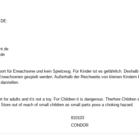
 DE:
nt.de
.de
port für Erwachsene und kein Spielzeug. Für Kinder ist es gefährlich. Deshalb
 Erwachsenen gespielt werden. Außerhalb der Reichweite von kleinen Kindern la
darstellen.
t for adults and it's not a toy. For Children it is dangerous. Therfore Childre
. Store out of reach of small children as small parts pose a choking hazard.
810103
CONDOR