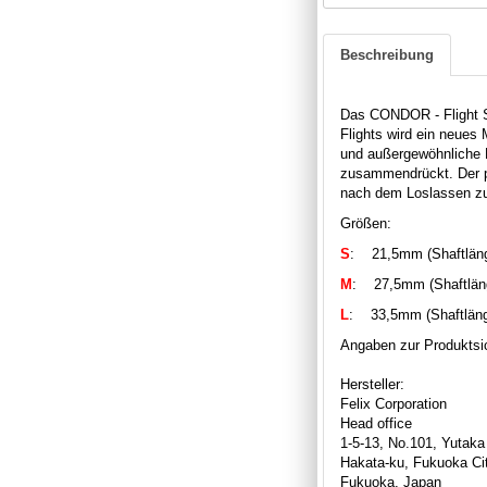
Beschreibung
Das CONDOR - Flight S
Flights wird ein neues 
und außergewöhnliche H
zusammendrückt. Der pe
nach dem Loslassen z
Größen:
S
: 21,5mm (Shaftläng
M
: 27,5mm (Shaftläng
L
: 33,5mm (Shaftläng
Angaben zur Produktsic
Hersteller:
Felix Corporation
Head office
1-5-13, No.101, Yutaka
Hakata-ku, Fukuoka Ci
Fukuoka, Japan