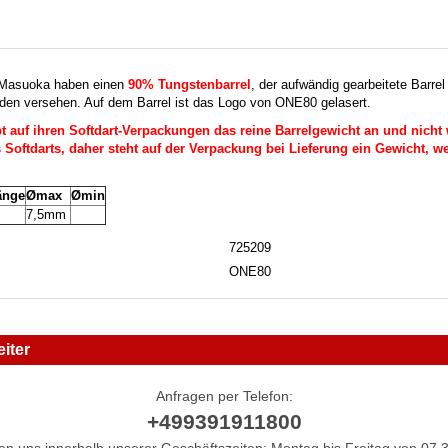
 Masuoka haben einen
90% Tungstenbarrel
, der aufwändig gearbeitete Barrel
lden versehen. Auf dem Barrel ist das Logo von ONE80 gelasert.
auf ihren Softdart-Verpackungen das reine Barrelgewicht an und nicht 
Softdarts, daher steht auf der Verpackung bei Lieferung ein Gewicht, we
änge
Ømax
Ømin
m
7,5mm
725209
ONE80
iter
Anfragen per Telefon:
+499391911800
hen uns innerhalb unserer Geschäftszeiten: Montag bis Freitag von 07.3