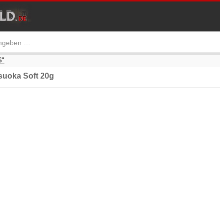
S"
uoka Soft 20g