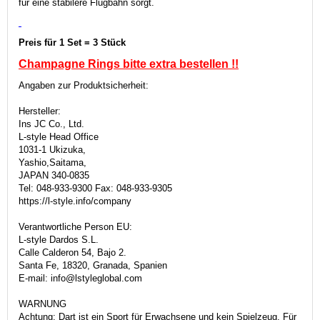
für eine stabilere Flugbahn sorgt.
Preis für 1 Set = 3 Stück
Champagne Rings bitte extra
bestellen !!
Angaben zur Produktsicherheit:
Hersteller:
Ins JC Co., Ltd.
L-style Head Office
1031-1 Ukizuka,
Yashio,Saitama,
JAPAN 340-0835
Tel: 048-933-9300 Fax: 048-933-9305
https://l-style.info/company
Verantwortliche Person EU:
L-style Dardos S.L.
Calle Calderon 54, Bajo 2.
Santa Fe, 18320, Granada, Spanien
E-mail: info@lstyleglobal.com
WARNUNG
Achtung: Dart ist ein Sport für Erwachsene und kein Spielzeug. Für