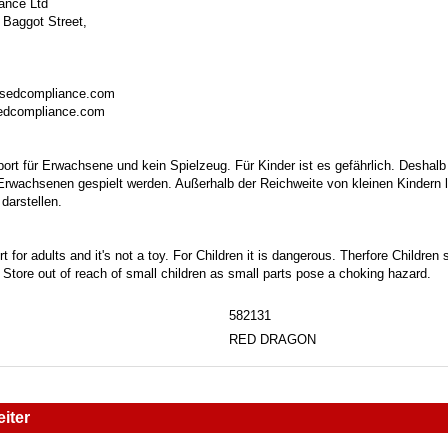
ance Ltd
 Baggot Street,
isedcompliance.com
sedcompliance.com
port für Erwachsene und kein Spielzeug. Für Kinder ist es gefährlich. Deshalb
 Erwachsenen gespielt werden. Außerhalb der Reichweite von kleinen Kindern la
darstellen.
t for adults and it's not a toy. For Children it is dangerous. Therfore Childre
. Store out of reach of small children as small parts pose a choking hazard.
582131
RED DRAGON
iter