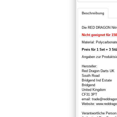
Beschreibung
Die RED DRAGON Nitrot
Nicht geeignet für 150
Material: Polycarbonat
Preis für 1 Set = 3 St
Angaben zur Produktsic
Hersteller:
Red Dragon Darts UK
South Road
Bridgend Ind Estate
Bridgend
United Kingdom
CF31 3PT
email: trade@reddrago
Website: www.reddrag
Verantwortliche Person