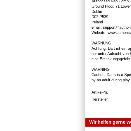
Authorised Rep Compli
Ground Floor, 71 Lower
Dublin
D02 P539
Ireland
email: support@author
Website: www.authori
WARNUNG
Achtung: Dart ist ein S
nur unter Aufsicht von
eine Erstickungsgefahr 
WARNING
Caution: Darts is a Spor
by an adult during play
Artikel-Nr.
Hersteller
Wir helfen gerne we