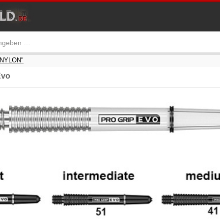
/ NYLON"
Evo