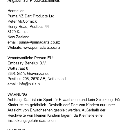
Angaben zur Produktsicherheit:
Hersteller:
Puma NZ Dart Products Ltd
Peter McCormick
Henry Road, Postbus 44
3129 Katikati
New Zealand
email: puma@pumadarts.co.nz
Website: www.pumadarts.co.nz
Verantwortliche Person EU:
Embassy Benelux B.V.
Wattstraat 8
2691 GZ 's-Gravenzande
Postbus 205, 2670 AE, Netherlands
email: info@bulls.nl
WARNUNG
Achtung: Dart ist ein Sport für Erwachsene und kein Spielzeug. Für
Kinder ist es gefährlich. Deshalb darf Dart von Kindern nur unter
Aufsicht von Erwachsenen gespielt werden. Außerhalb der
Reichweite von kleinen Kindern lagern, da Kleinteile eine
Erstickungsgefahr darstellen.