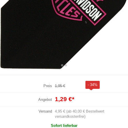
- 34%
Preis
1,95 €
1,29 €
*
Angebot
Versand
4,95 € (ab 40,00 € Bestellwert
versandkostenfrei)
Sofort lieferbar