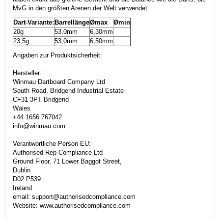
MvG in den größten Arenen der Welt verwendet.
Dart-Variante:
Barrellänge
Ømax
Ømin
20g
53,0mm
6,30mm
23,5g
53,0mm
6,50mm
Angaben zur Produktsicherheit:
Hersteller:
Winmau Dartboard Company Ltd
South Road, Bridgend Industrial Estate
CF31 3PT Bridgend
Wales
+44 1656 767042
info@winmau.com
Verantwortliche Person EU:
Authorised Rep Compliance Ltd
Ground Floor, 71 Lower Baggot Street,
Dublin
D02 P539
Ireland
email: support@authorisedcompliance.com
Website: www.authorisedcompliance.com