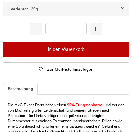
Variante:
20g
In den Warenkorb
Zur Merkliste hinzufügen
Beschreibung
Die MvG Exact Darts haben einen
90% Tungstenbarrel
und zeugen
von Michaels großer Leidenschaft und seinem Streben nach
Perfektion.
Die Darts verfügen über präzisionsgefertigten
Durchmesser mit exakten Toleranzen, handbearbeitete Rillen sowie
eine Sprühbeschichtung für ein einzigartiges „weiches“ Gefühl und
haben exakt das gleiche Gewicht und die Balance wie die Darts, die