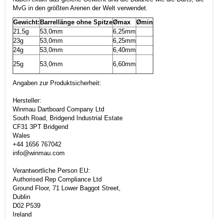
MvG in den größten Arenen der Welt verwendet.
Gewicht:
Barrellänge ohne Spitze
Ømax
Ømin
21,5g
53,0mm
6,25mm
23g
53,0mm
6,25mm
24g
53,0mm
6,40mm
25g
53,0mm
6,60mm
Angaben zur Produktsicherheit:
Hersteller:
Winmau Dartboard Company Ltd
South Road, Bridgend Industrial Estate
CF31 3PT Bridgend
Wales
+44 1656 767042
info@winmau.com
Verantwortliche Person EU:
Authorised Rep Compliance Ltd
Ground Floor, 71 Lower Baggot Street,
Dublin
D02 P539
Ireland