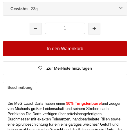
Gewicht:
23g
In den Warenkorb
Zur Merkliste hinzufügen
Beschreibung
Die MvG Exact Darts haben einen
90% Tungstenbarrel
und zeugen
von Michaels großer Leidenschaft und seinem Streben nach
Perfektion.
Die Darts verfügen über präzisionsgefertigten
Durchmesser mit exakten Toleranzen, handbearbeitete Rillen sowie
eine Sprühbeschichtung für ein einzigartiges „weiches“ Gefühl und
haben exakt das gleiche Gewicht und die Balance wie die Darts, die