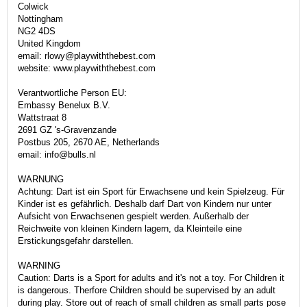
Colwick
Nottingham
NG2 4DS
United Kingdom
email: rlowy@playwiththebest.com
website: www.playwiththebest.com
Verantwortliche Person EU:
Embassy Benelux B.V.
Wattstraat 8
2691 GZ 's-Gravenzande
Postbus 205, 2670 AE, Netherlands
email: info@bulls.nl
WARNUNG
Achtung: Dart ist ein Sport für Erwachsene und kein Spielzeug. Für
Kinder ist es gefährlich. Deshalb darf Dart von Kindern nur unter
Aufsicht von Erwachsenen gespielt werden. Außerhalb der
Reichweite von kleinen Kindern lagern, da Kleinteile eine
Erstickungsgefahr darstellen.
WARNING
Caution: Darts is a Sport for adults and it's not a toy. For Children it
is dangerous. Therfore Children should be supervised by an adult
during play. Store out of reach of small children as small parts pose