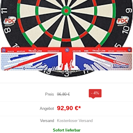
- 4%
Preis
96,80 €
92,90 €
*
Angebot
Versand
Kostenloser Versand
Sofort lieferbar