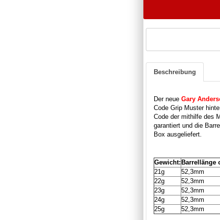
Beschreibung
Der neue
Gary Anders
Code Grip Muster hinte
Code der mithilfe des 
garantiert und die Bar
Box ausgeliefert.
Gewicht:
Barrellänge 
21g
52,3mm
22g
52,3mm
23g
52,3mm
24g
52,3mm
25g
52,3mm