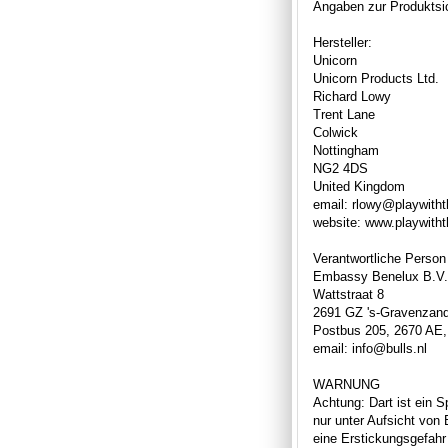
Angaben zur Produktsic
Hersteller:
Unicorn
Unicorn Products Ltd.
Richard Lowy
Trent Lane
Colwick
Nottingham
NG2 4DS
United Kingdom
email: rlowy@playwith
website: www.playwith
Verantwortliche Person
Embassy Benelux B.V.
Wattstraat 8
2691 GZ 's-Gravenzan
Postbus 205, 2670 AE,
email: info@bulls.nl
WARNUNG
Achtung: Dart ist ein S
nur unter Aufsicht von
eine Erstickungsgefahr 