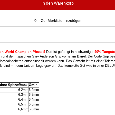
In den Warenkorb
Zur Merkliste hinzufügen
on World Champion Phase 5
Dart ist gefertigt in hochwertiger
90% Tungste
n und dem typischen Gary Anderson Grip vorne am Barrel. Der Code Grip bei
Morsealphabetes entschlüsselt werden kann. Das Gewicht ist mit einer Toleran
rels sind mit dem Unicorn Logo graviert. Das komplette Set wird in einer DEL
ohne Spitze
Ømax
Ømin
6,2mm
6,2mm
6,3mm
6,3mm
6,4mm
6,4mm
6,5mm
6,5mm
6,6mm
6,6mm