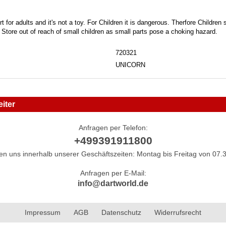
t for adults and it's not a toy. For Children it is dangerous. Therfore Childre
. Store out of reach of small children as small parts pose a choking hazard.
720321
UNICORN
iter
Anfragen per Telefon:
+499391911800
hen uns innerhalb unserer Geschäftszeiten: Montag bis Freitag von 07.3
Anfragen per E-Mail:
info@dartworld.de
Impressum
AGB
Datenschutz
Widerrufsrecht