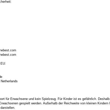
herheit:
thebest.com
thebest.com
 EU:
de
 Netherlands
port für Erwachsene und kein Spielzeug. Für Kinder ist es gefährlich. Deshalb
 Erwachsenen gespielt werden. Außerhalb der Reichweite von kleinen Kindern la
darstellen.