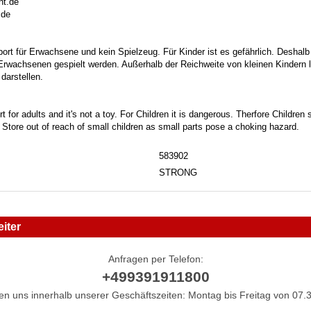
nt.de
.de
port für Erwachsene und kein Spielzeug. Für Kinder ist es gefährlich. Deshalb
 Erwachsenen gespielt werden. Außerhalb der Reichweite von kleinen Kindern la
darstellen.
t for adults and it's not a toy. For Children it is dangerous. Therfore Childre
. Store out of reach of small children as small parts pose a choking hazard.
583902
STRONG
iter
Anfragen per Telefon:
+499391911800
hen uns innerhalb unserer Geschäftszeiten: Montag bis Freitag von 07.3