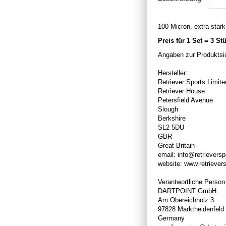
100 Micron, extra stark,
Preis für 1 Set = 3 St
Angaben zur Produktsic
Hersteller:
Retriever Sports Limite
Retriever House
Petersfield Avenue
Slough
Berkshire
SL2 5DU
GBR
Great Britain
email: info@retrievers
website: www.retriever
Verantwortliche Person
DARTPOINT GmbH
Am Obereichholz 3
97828 Marktheidenfeld
Germany