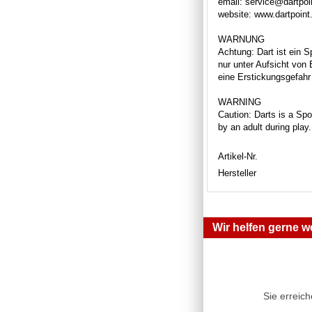
email: service@dartpoi
website: www.dartpoint
WARNUNG
Achtung: Dart ist ein S
nur unter Aufsicht von
eine Erstickungsgefahr 
WARNING
Caution: Darts is a Spor
by an adult during play
Artikel-Nr.
Hersteller
Wir helfen gerne we
Sie erreic