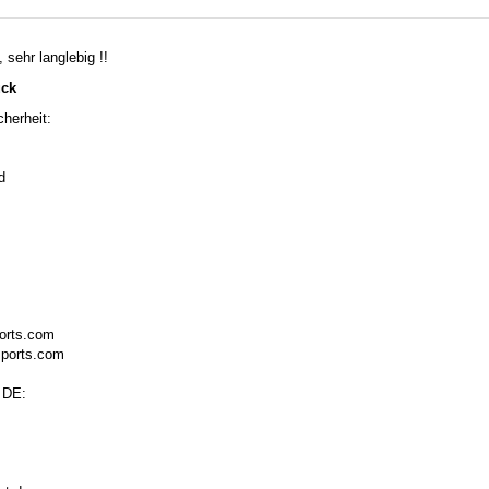
 sehr langlebig !!
ück
herheit:
d
ports.com
sports.com
 DE: