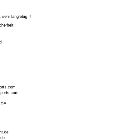
 sehr langlebig !!
herheit:
d
ports.com
sports.com
 DE:
nt.de
.de