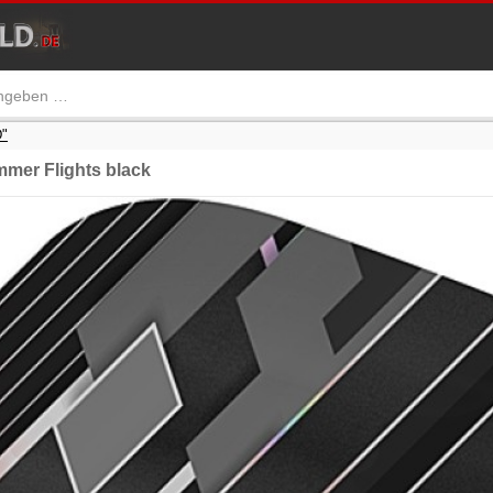
"
er Flights black