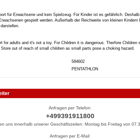
port für Erwachsene und kein Spielzeug. Für Kinder ist es gefährlich. Deshalb
 Erwachsenen gespielt werden. Außerhalb der Reichweite von kleinen Kindern la
darstellen.
t for adults and it's not a toy. For Children it is dangerous. Therfore Childre
. Store out of reach of small children as small parts pose a choking hazard.
584602
PENTATHLON
iter
Anfragen per Telefon:
+499391911800
hen uns innerhalb unserer Geschäftszeiten: Montag bis Freitag von 07.3
Anfragen per E-Mail: