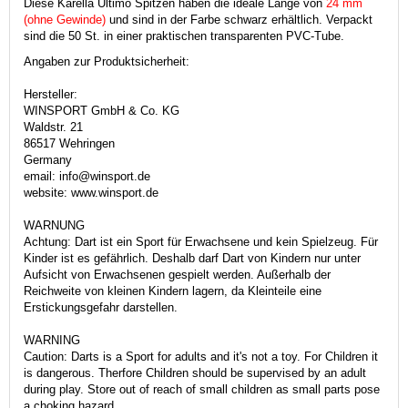
Diese Karella Ultimo Spitzen haben die ideale Länge von
24 mm
(ohne Gewinde)
und sind in der Farbe schwarz erhältlich. Verpackt
sind die 50 St. in einer praktischen transparenten PVC-Tube.
Angaben zur Produktsicherheit:
Hersteller:
WINSPORT GmbH & Co. KG
Waldstr. 21
86517 Wehringen
Germany
email: info@winsport.de
website: www.winsport.de
WARNUNG
Achtung: Dart ist ein Sport für Erwachsene und kein Spielzeug. Für
Kinder ist es gefährlich. Deshalb darf Dart von Kindern nur unter
Aufsicht von Erwachsenen gespielt werden. Außerhalb der
Reichweite von kleinen Kindern lagern, da Kleinteile eine
Erstickungsgefahr darstellen.
WARNING
Caution: Darts is a Sport for adults and it's not a toy. For Children it
is dangerous. Therfore Children should be supervised by an adult
during play. Store out of reach of small children as small parts pose
a choking hazard.