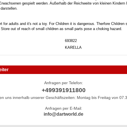
 Erwachsenen gespielt werden. Außerhalb der Reichweite von kleinen Kindern la
darstellen.
t for adults and it's not a toy. For Children it is dangerous. Therfore Childre
. Store out of reach of small children as small parts pose a choking hazard.
693822
KARELLA
iter
Anfragen per Telefon:
+499391911800
hen uns innerhalb unserer Geschäftszeiten: Montag bis Freitag von 07.3
Anfragen per E-Mail:
info@dartworld.de