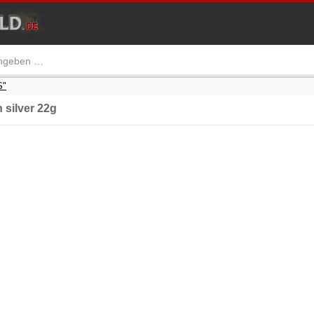
S"
silver 22g