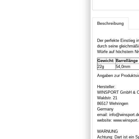
Beschreibung
Der perfekte Einstieg i
durch seine gleichmäßi
Würfe auf höchstem Niv
Gewicht:
Barrellänge
22g
54,0mm
Angaben zur Produktsic
Hersteller:
WINSPORT GmbH & C
Waldstr. 21
86517 Wehringen
Germany
email: info@winsport.d
website: www.winsport
WARNUNG
Achtung: Dart ist ein S