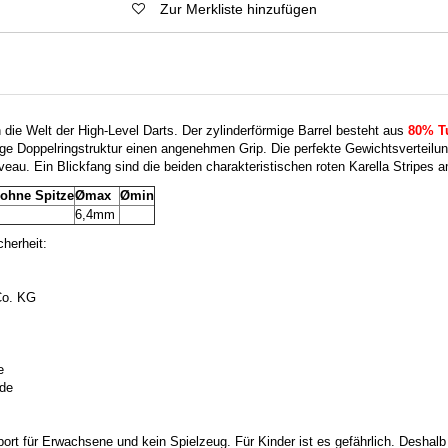
Zur Merkliste hinzufügen
n die Welt der High-Level Darts. Der zylinderförmige Barrel besteht aus
80% T
ge Doppelringstruktur einen angenehmen Grip. Die perfekte Gewichtsverteilun
eau. Ein Blickfang sind die beiden charakteristischen roten Karella Stripes 
 ohne Spitze
Ømax
Ømin
6,4mm
herheit:
o. KG
e
.de
port für Erwachsene und kein Spielzeug. Für Kinder ist es gefährlich. Deshalb