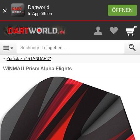
Dartworld
×
ÖFFNEN
In App öffnen
Zurück zu "STANDARD"
WINMAU Prism Alpha Flights