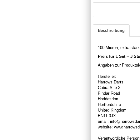
Beschreibung
100 Micron, extra stark,
Preis für 1 Set = 3 St
Angaben zur Produktsic
Hersteller:
Harrows Darts
Cobra Site 3
Pindar Road
Hoddesdon
Hertfordshire
United Kingdom
EN11 0JX
email: info@harrowsda
website: www.harrowsd
Verantwortliche Person