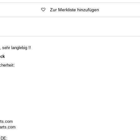
Zur Merkliste hinzufügen
 sehr langlebig !!
ück
herheit:
rts.com
arts.com
 DE: