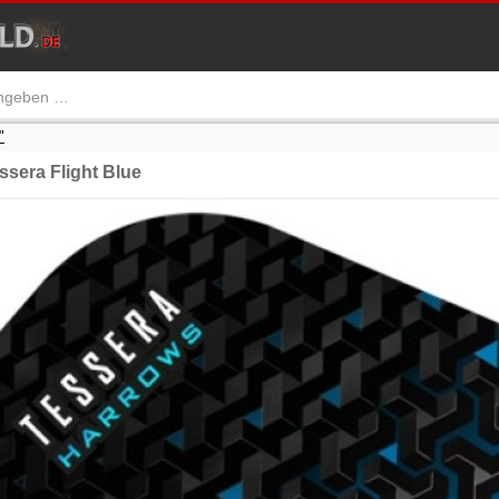
"
era Flight Blue