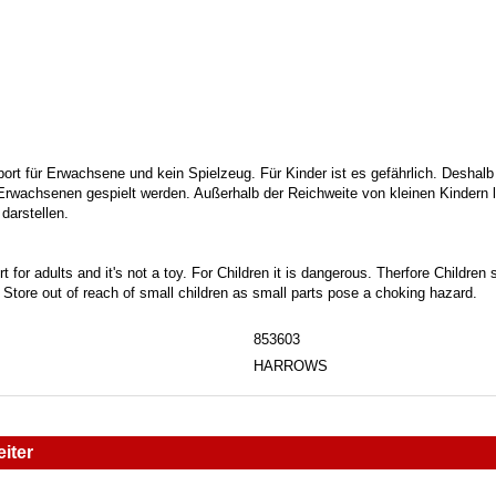
port für Erwachsene und kein Spielzeug. Für Kinder ist es gefährlich. Deshalb
 Erwachsenen gespielt werden. Außerhalb der Reichweite von kleinen Kindern la
darstellen.
t for adults and it's not a toy. For Children it is dangerous. Therfore Childre
. Store out of reach of small children as small parts pose a choking hazard.
853603
HARROWS
iter