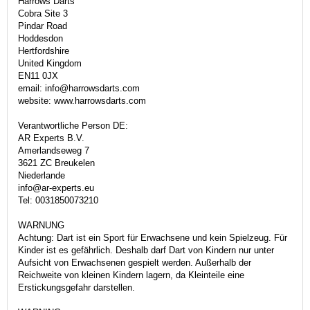
Harrows Darts
Cobra Site 3
Pindar Road
Hoddesdon
Hertfordshire
United Kingdom
EN11 0JX
email: info@harrowsdarts.com
website: www.harrowsdarts.com
Verantwortliche Person DE:
AR Experts B.V.
Amerlandseweg 7
3621 ZC Breukelen
Niederlande
info@ar-experts.eu
Tel: 0031850073210
WARNUNG
Achtung: Dart ist ein Sport für Erwachsene und kein Spielzeug. Für
Kinder ist es gefährlich. Deshalb darf Dart von Kindern nur unter
Aufsicht von Erwachsenen gespielt werden. Außerhalb der
Reichweite von kleinen Kindern lagern, da Kleinteile eine
Erstickungsgefahr darstellen.