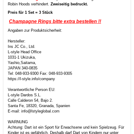
Robin Hoods verhindert.
Zweiseitig bedruckt.
Preis für 1 Set = 3 Stück
Champagne Rings bitte
extra
bestellen !!
Angaben zur Produktsicherheit:
Hersteller:
Ins JC Co., Ltd.
L-style Head Office
1031-1 Ukizuka,
Yashio,Saitama,
JAPAN 340-0835
Tel: 048-933-9300 Fax: 048-933-9305
https://l-style.info/company
Verantwortliche Person EU:
L-style Dardos S.L.
Calle Calderon 54, Bajo 2.
Santa Fe, 18320, Granada, Spanien
E-mail: info@lstyleglobal.com
WARNUNG
Achtung: Dart ist ein Sport für Erwachsene und kein Spielzeug. Für
Kinder ist es gefährlich. Deshalb darf Dart von Kindern nur unter