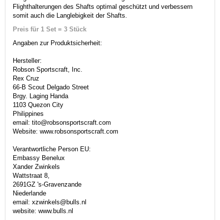
Flighthalterungen des Shafts optimal geschützt und verbessern
somit auch die Langlebigkeit der Shafts.
Preis für 1 Set = 3 Stück
Angaben zur Produktsicherheit:
Hersteller:
Robson Sportscraft, Inc.
Rex Cruz
66-B Scout Delgado Street
Brgy. Laging Handa
1103 Quezon City
Philippines
email: tito@robsonsportscraft.com
Website: www.robsonsportscraft.com
Verantwortliche Person EU:
Embassy Benelux
Xander Zwinkels
Wattstraat 8,
2691GZ 's-Gravenzande
Niederlande
email: xzwinkels@bulls.nl
website: www.bulls.nl