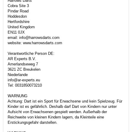
Harrows Darts
Cobra Site 3
Pindar Road
Hoddesdon
Hertfordshire
United Kingdom
EN11 0JX
email: info@harrowsdarts.com
website: www.harrowsdarts.com
Verantwortliche Person DE:
AR Experts B.V.
Amerlandseweg 7
3621 ZC Breukelen
Niederlande
info@ar-experts.eu
Tel: 0031850073210
WARNUNG
Achtung: Dart ist ein Sport für Erwachsene und kein Spielzeug. Für
Kinder ist es gefährlich. Deshalb darf Dart von Kindern nur unter
Aufsicht von Erwachsenen gespielt werden. Außerhalb der
Reichweite von kleinen Kindern lagern, da Kleinteile eine
Erstickungsgefahr darstellen.