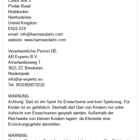
Cobra Site 3
Pindar Road
Hoddesdon
Hertfordshire
United Kingdom
EN11 0JX
email: info@harrowsdarts.com
website: www.harrowsdarts.com
Verantwortliche Person DE:
AR Experts B.V.
Amerlandseweg 7
3621 ZC Breukelen
Niederlande
info@ar-experts.eu
Tel: 0031850073210
WARNUNG
Achtung: Dart ist ein Sport für Erwachsene und kein Spielzeug. Für
Kinder ist es gefährlich. Deshalb darf Dart von Kindern nur unter
Aufsicht von Erwachsenen gespielt werden. Außerhalb der
Reichweite von kleinen Kindern lagern, da Kleinteile eine
Erstickungsgefahr darstellen.
WARNING