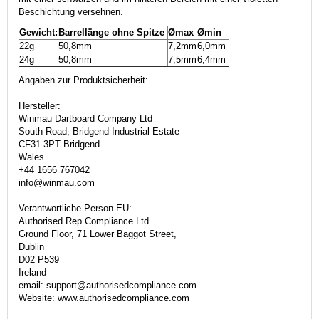
Beschichtung versehnen.
Gewicht:
Barrellänge ohne Spitze
Ømax
Ømin
22g
50,8mm
7,2mm
6,0mm
24g
50,8mm
7,5mm
6,4mm
Angaben zur Produktsicherheit:
Hersteller:
Winmau Dartboard Company Ltd
South Road, Bridgend Industrial Estate
CF31 3PT Bridgend
Wales
+44 1656 767042
info@winmau.com
Verantwortliche Person EU:
Authorised Rep Compliance Ltd
Ground Floor, 71 Lower Baggot Street,
Dublin
D02 P539
Ireland
email: support@authorisedcompliance.com
Website: www.authorisedcompliance.com