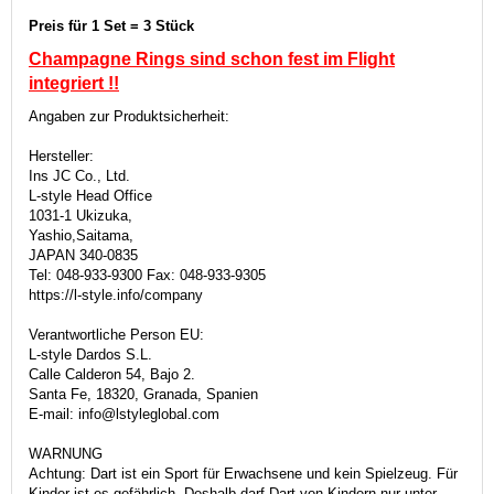
Preis für 1 Set = 3 Stück
Champagne Rings sind schon fest im Flight
integriert
!!
Angaben zur Produktsicherheit:
Hersteller:
Ins JC Co., Ltd.
L-style Head Office
1031-1 Ukizuka,
Yashio,Saitama,
JAPAN 340-0835
Tel: 048-933-9300 Fax: 048-933-9305
https://l-style.info/company
Verantwortliche Person EU:
L-style Dardos S.L.
Calle Calderon 54, Bajo 2.
Santa Fe, 18320, Granada, Spanien
E-mail: info@lstyleglobal.com
WARNUNG
Achtung: Dart ist ein Sport für Erwachsene und kein Spielzeug. Für
Kinder ist es gefährlich. Deshalb darf Dart von Kindern nur unter